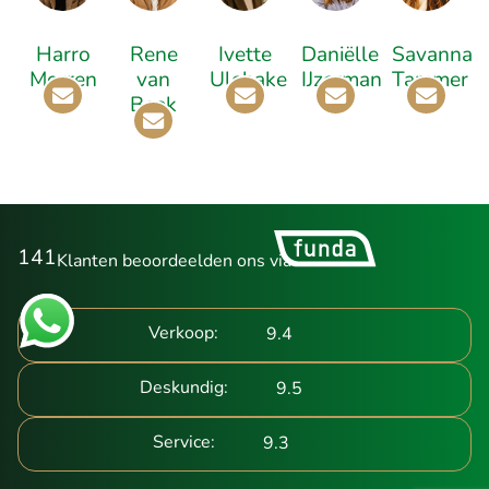
Harro
Rene
Ivette
Daniëlle
Savanna
Morren
van
Ulehake
IJzerman
Tammer
Beek
141
Klanten beoordeelden ons via
Verkoop:
9.4
Deskundig:
9.5
Service:
9.3