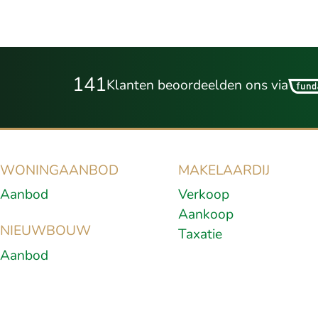
141
Klanten beoordeelden ons via
WONINGAANBOD
MAKELAARDIJ
Aanbod
Verkoop
Aankoop
NIEUWBOUW
Taxatie
Aanbod