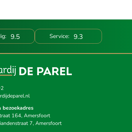
9.5
9.3
ig:
Service:
02
dijdeparel.nl
& bezoekadres
raat 164, Amersfoort
iandenstraat 7, Amersfoort