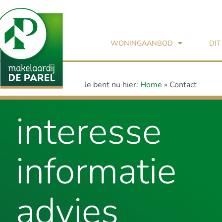
WONINGAANBOD
DIT
Je bent nu hier:
Home
»
Contact
interesse
informatie
advies