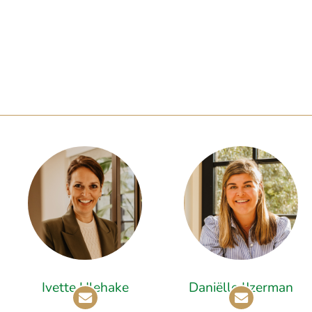
Ivette Ulehake
Daniëlle IJzerman