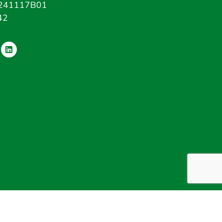
241117B01
42