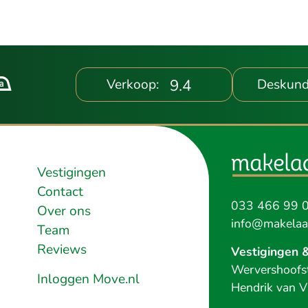
9.4
Verkoop:
Deskund
Vestigingen
Contact
033 466 99 
Over ons
info@makelaar
Team
Reviews
Vestigingen 
Wervershoofst
Inloggen Move.nl
Hendrik van V