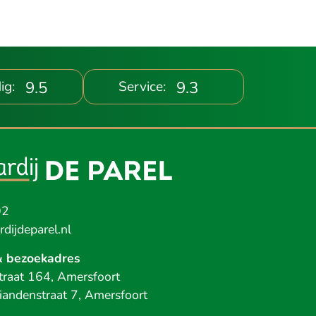
9.5
9.3
ig:
Service:
02
dijdeparel.nl
& bezoekadres
raat 164, Amersfoort
iandenstraat 7, Amersfoort