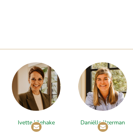
Ivette Ulehake
Daniëlle IJzerman