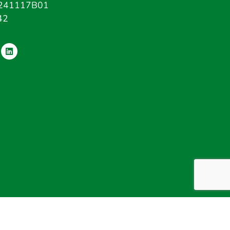
241117B01
42