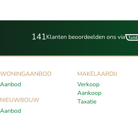
141
Klanten beoordeelden ons via
WONINGAANBOD
MAKELAARDIJ
Aanbod
Verkoop
Aankoop
NIEUWBOUW
Taxatie
Aanbod