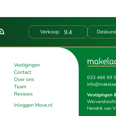
9.4
Verkoop:
Deskund
Vestigingen
Contact
033 466 99 
Over ons
info@makelaar
Team
Reviews
Vestigingen 
Wervershoofst
Inloggen Move.nl
Hendrik van V