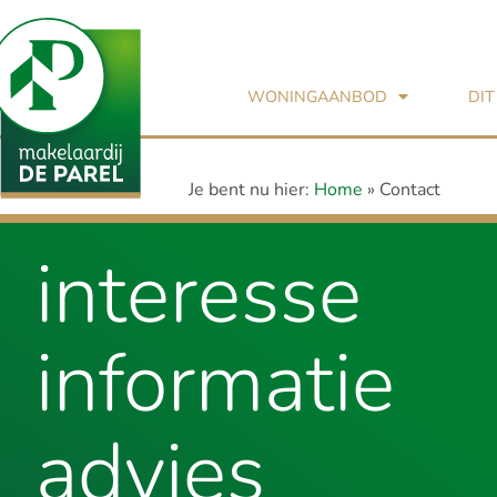
WONINGAANBOD
DIT
Je bent nu hier:
Home
»
Contact
interesse
informatie
advies