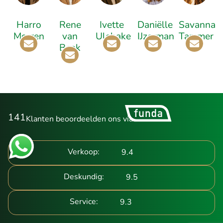
Harro
Rene
Ivette
Daniëlle
Savanna
Morren
van
Ulehake
IJzerman
Tammer
Beek
141
Klanten beoordeelden ons via
Verkoop:
9.4
Deskundig:
9.5
Service:
9.3