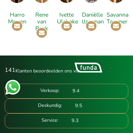
Harro
Rene
Ivette
Daniëlle
Savanna
Morren
van
Ulehake
IJzerman
Tammer
Beek
141
Klanten beoordeelden ons via
Verkoop:
9.4
Deskundig:
9.5
Service:
9.3