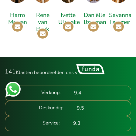
Harro
Rene
Ivette
Daniëlle
Savanna
Morren
van
Ulehake
IJzerman
Tammer
Beek
141
Klanten beoordeelden ons via
Verkoop:
9.4
Deskundig:
9.5
Service:
9.3