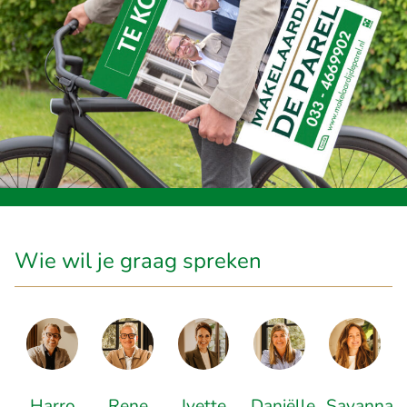
Wie wil je graag spreken
Harro
Rene
Ivette
Daniëlle
Savanna