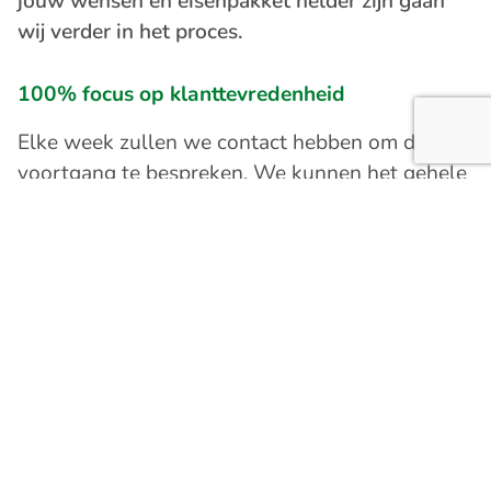
jouw wensen en eisenpakket helder zijn gaan
wij verder in het proces.
100% focus op klanttevredenheid
Elke week zullen we contact hebben om de
voortgang te bespreken. We kunnen het gehele
proces voor je uit handen nemen. Zelfs als het
proces is afgerond, zul je altijd onze klant
blijven. Wij investeren graag in onze klanten!
Contact?
Wij bellen je terug.