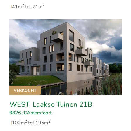
2
2
|
41m
tot 71m
VERKOCHT
WEST. Laakse Tuinen 21B
3826 JC
Amersfoort
2
2
|
102m
tot 195m