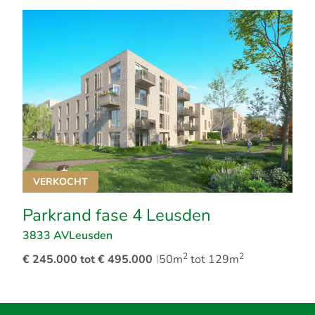
VERKOCHT
Parkrand fase 4 Leusden
3833 AV
Leusden
2
2
€ 245.000 tot € 495.000
|
50m
tot 129m