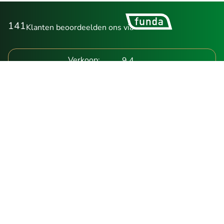
141
Klanten beoordeelden ons via
Verkoop:
9.4
Deskundig:
0
Service:
0
WONINGAANBOD
Aanbod
NIEUWBOUW
Aanbod