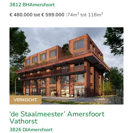
3812 BH
Amersfoort
2
2
€ 480.000 tot € 599.000
|
74m
tot 118m
VERKOCHT
‘de Staalmeester’ Amersfoort
Vathorst
3826 DJ
Amersfoort