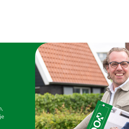
n,
je