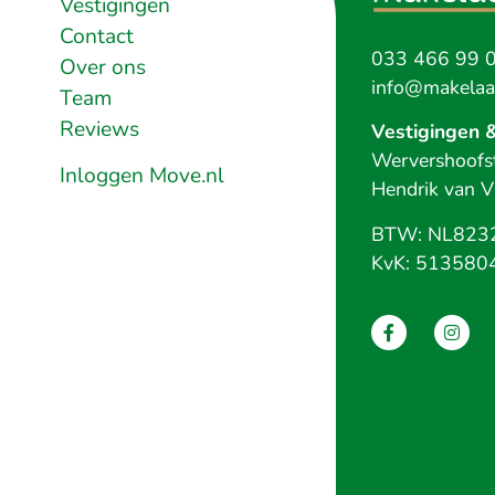
Vestigingen
Contact
033 466 99 
Over ons
info@makelaar
Team
Reviews
Vestigingen 
Wervershoofst
Inloggen Move.nl
Hendrik van V
BTW: NL823
KvK: 513580