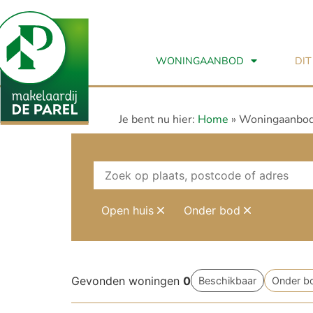
WONINGAANBOD
DIT
Je bent nu hier:
Home
»
Woningaanbo
Open huis
Onder bod
Gevonden woningen
0
Beschikbaar
Onder b