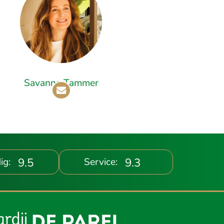
Savanna Tammer
9.5
9.3
ig:
Service: