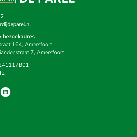
02
dijdeparel.nl
& bezoekadres
raat 164, Amersfoort
iandenstraat 7, Amersfoort
241117B01
42