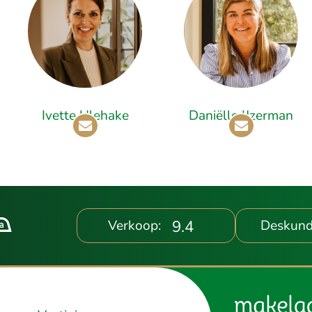
Ivette Ulehake
Daniëlle IJzerman
9.4
Verkoop:
Deskund