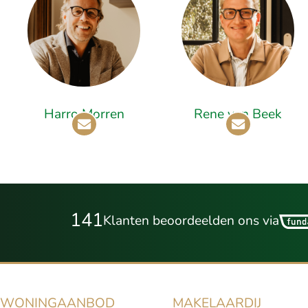
Harro Morren
Rene van Beek
141
Klanten beoordeelden ons via
WONINGAANBOD
MAKELAARDIJ