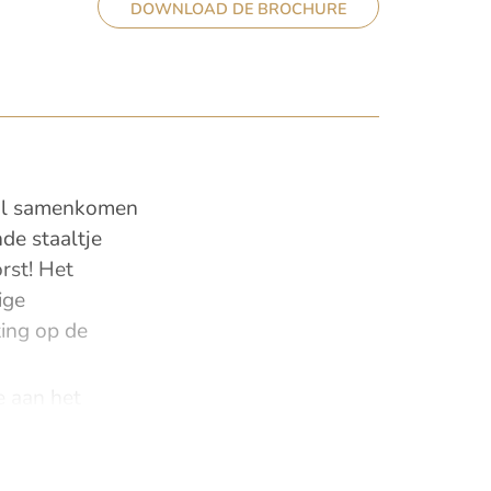
DOWNLOAD DE BROCHURE
ijl samenkomen
de staaltje
rst! Het
ige
ting op de
e aan het
t karakter uit
n comfort. De
m² en de 70 m²