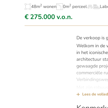
2
2
48m
wonen
0m
perceel
Lab
€ 275.000 v.o.n.
De verkoop is g
Welkom in de w
in het iconisc
architectuur st
gewaagde proje
commerciële rui
Verbindingswe
Met zijn robuus
verleden met e
Lees de volled
en biedt een un
appartementen 