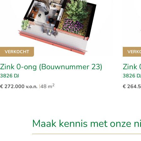
De eerste verdi
Aan beide kopge
maar liefst dri
het type ‘Kope
deze verdiepin
waardoor hun b
VERKOCHT
VERK
voorgevel genie
Zink 0-ong (Bouwnummer 23)
Zink
oevers, terwijl
Op de tweede ve
3826 DJ
3826 D
appartementen.
2
€ 272.000 v.o.n.
|
48 m
€ 264.5
gesitueerd, met
liggen vier ma
verdiepingen. 
Lood, die uitki
Maak kennis met onze n
scherm, waardo
Op de derde ve