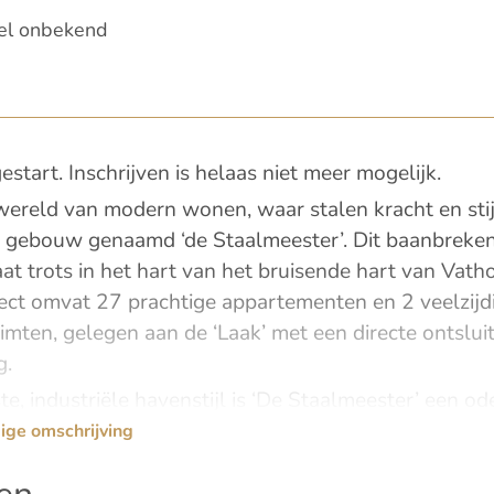
el onbekend
estart. Inschrijven is helaas niet meer mogelijk.
ereld van modern wonen, waar stalen kracht en st
he gebouw genaamd ‘de Staalmeester’. Dit baanbreken
aat trots in het hart van het bruisende hart van Vatho
ct omvat 27 prachtige appartementen en 2 veelzijd
mten, gelegen aan de ‘Laak’ met een directe ontslui
g.
te, industriële havenstijl is ‘De Staalmeester’ een od
en knipoog naar de toekomst. Elk appartement straal
ige omschrijving
ieke woonervaring. Hier geniet je van ruimte, stijl, e
variëren wat betreft het oppervlakte tussen de 41 