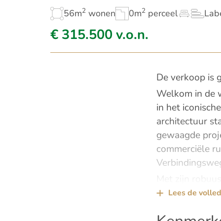
2
2
56m
wonen
0m
perceel
Lab
€ 315.500 v.o.n.
De verkoop is g
Welkom in de w
in het iconisc
architectuur st
gewaagde proje
commerciële rui
Verbindingswe
Met zijn robuus
verleden met e
Lees de volled
en biedt een un
appartementen 