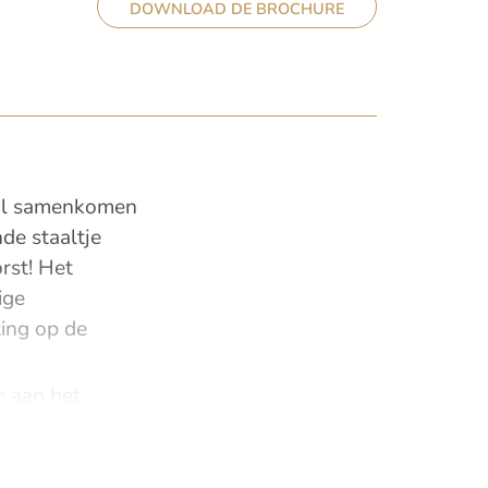
DOWNLOAD DE BROCHURE
ijl samenkomen
de staaltje
rst! Het
ige
ting op de
e aan het
t karakter uit
n comfort. De
m² en de 70 m²