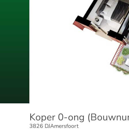
Koper 0-ong (Bouwnu
3826 DJ
Amersfoort