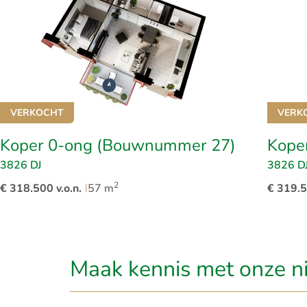
De eerste verdi
Aan beide kopge
maar liefst dri
het type ‘Kope
deze verdiepin
waardoor hun b
VERKOCHT
VERK
voorgevel genie
Koper 0-ong (Bouwnummer 27)
Kope
oevers, terwijl
Op de tweede ve
3826 DJ
3826 D
appartementen.
2
€ 318.500 v.o.n.
|
57 m
€ 319.5
gesitueerd, met
liggen vier ma
verdiepingen. 
Lood, die uitki
Maak kennis met onze n
scherm, waardo
Op de derde ve