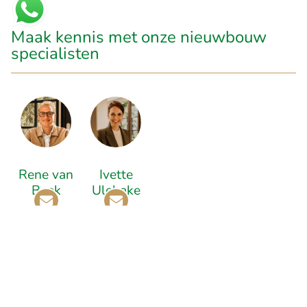
Maak kennis met onze nieuwbouw
specialisten
Rene van
Ivette
Beek
Ulehake
0
Klanten beoordeelden ons via