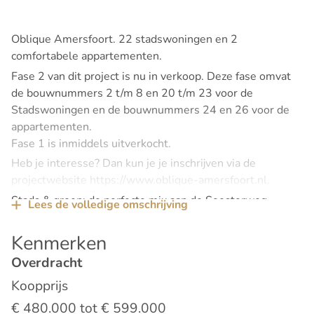
Oblique Amersfoort. 22 stadswoningen en 2
comfortabele appartementen.
Fase 2 van dit project is nu in verkoop. Deze fase omvat
de bouwnummers 2 t/m 8 en 20 t/m 23 voor de
Stadswoningen en de bouwnummers 24 en 26 voor de
appartementen.
Fase 1 is inmiddels uitverkocht.
Heb je interesse? Dan kun je je inschrijven via de
projectwebsite https://www.oblique-amersfoort.nl.
Stads & groen: de perfecte mix aan de Soesterweg
Lees de volledige omschrijving
Oblique ligt aan de Soesterweg 342, op de grens van het
sfeervolle Soesterkwartier en de iconische
Kenmerken
Wagenwerkplaats, een bruisend cultureel terrein. Hier
Overdracht
woon je op een unieke plek waar historie, natuur en
Koopprijs
stedelijk comfort samenkomen, op steenworp afstand van
het station. Of je nu houdt van koffie in een oude
€ 480.000 tot € 599.000