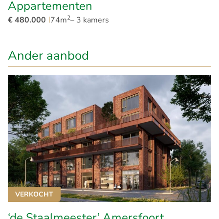
Appartementen
2
€ 480.000
|
74m
– 3 kamers
Ander aanbod
VERKOCHT
‘de Staalmeester’ Amersfoort