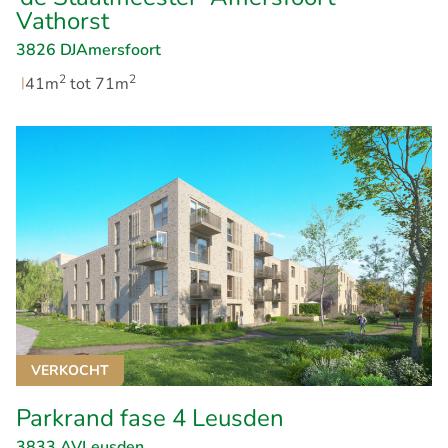
Vathorst
3826 DJ
Amersfoort
2
2
|
41m
tot 71m
VERKOCHT
Parkrand fase 4 Leusden
3833 AV
Leusden