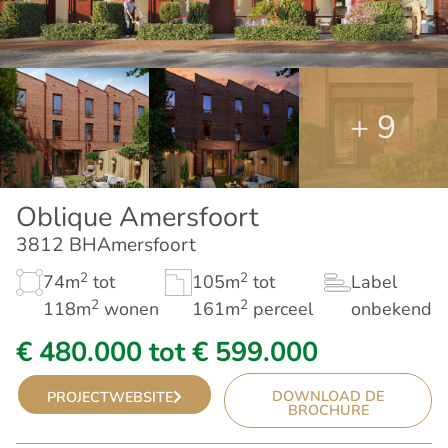
+ 9
Oblique Amersfoort
3812 BH
Amersfoort
2
2
74m
tot
105m
tot
Label
2
2
118m
wonen
161m
perceel
onbekend
€ 480.000 tot € 599.000
DOWNLOAD DE
PROJECTWEBSITE
BROCHURE