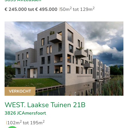
2
2
€ 245.000 tot € 495.000
|
50m
tot 129m
VERKOCHT
WEST. Laakse Tuinen 21B
3826 JC
Amersfoort
2
2
|
102m
tot 195m